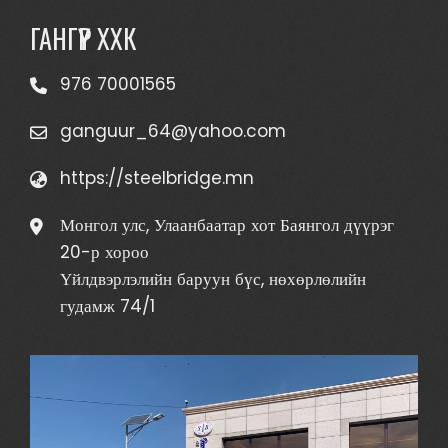
ГАНГҮҮР ХХК
976 70001565
ganguur_64@yahoo.com
https://steelbridge.mn
Монгол улс, Улаанбаатар хот Баянгол дүүрэг
20-р хороо
Үйлдвэрлэлийн баруун бүс, нөхөрлөлийн
гудамж 74/1