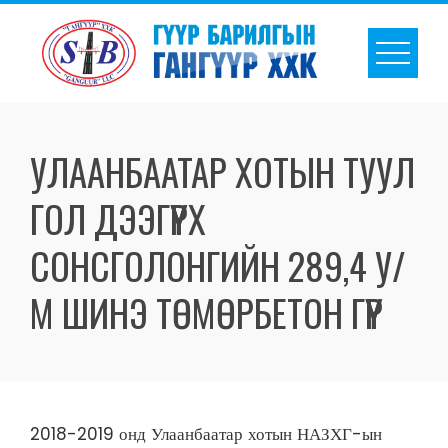
УЛААНБААТАР ХОТЫН ТУУЛ
ГОЛ ДЭЭГҮҮРХ
СОНСГОЛОНГИЙН 289,4 У/
М ШИНЭ ТӨМӨРБЕТОН ГҮҮР
2018-2019 онд Улаанбаатар хотын НАЗХГ-ын