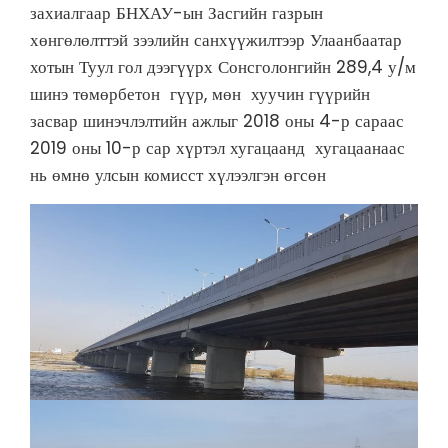
захиалгаар БНХАУ-ын Засгийн газрын
хөнгөлөлттэй зээлийн санхүүжилтээр Улаанбаатар
хотын Туул гол дээгүүрх Сонсголонгийн 289,4 у/м
шинэ төмөрбетон гүүр, мөн хуучин гүүрийн
засвар шинэчлэлтийн ажлыг 2018 оны 4-р сараас
2019 оны 10-р сар хүртэл хугацаанд хугацаанаас
нь өмнө улсын комисст хүлээлгэн өгсөн