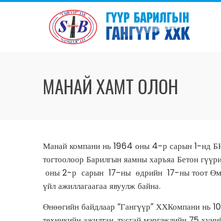
МАНАЙ ХАМТ ОЛОН
Манай компани нь 1964 оны 4-р сарын 1-нд 
тогтоолоор Барилгын яамны харъяа Бетон гүүрий
оны 2-р сарын 17-ны өдрийн 17-ны тоот Өмч 
үйл ажиллагаагаа явуулж байна.
Өнөөгийн байдлаар “Гангүүр” ХХКомпани нь 100
техникийн ажилтан, тусгай мэргэжлийн 75 хүни