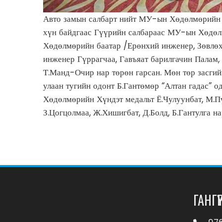
Авто замын салбарт нийт МУ-ын Хөдөлмөрийн ба
хүн байдгаас Гүүрийн салбараас МУ-ын Хөдөл
Хөдөлмөрийн баатар /Ерөнхий инженер, Зөвлөх
инженер Гүррагчаа, Гавъяат барилгачин Палам, 
Т.Манд-Очир нар төрөн гарсан. Мөн төр засги
улаан тугийн одонт Б.Гантөмөр “Алтан гадас” о
Хөдөлмөрийн Хүндэт медальт Ё.Чулуунбат, М.Пү
З.Цогцолмаа, Ж.Хишигбат, Д.Болд, Б.Гантулга н
ГАНГҮҮ