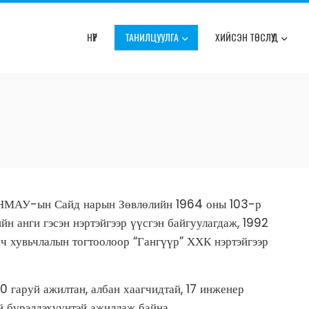
НҮҮР
ТАНИЛЦУУЛГА
ХИЙСЭН ТӨСЛҮҮД
БНМАУ-ын Сайд нарын Зөвлөлийн 1964 оны 103-р
н анги гэсэн нэртэйгээр үүсгэн байгуулагдаж, 1992
хувьчлалын тогтоолоор “Гангүүр” ХХК нэртэйгээр
 гаруй ажилтан, албан хаагчидтай, 17 инженер
й бүрэлдэхүүнтэй ажиллаж байна.