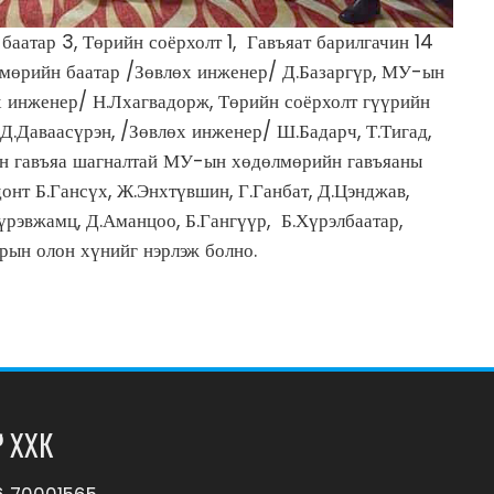
атар 3, Төрийн соёрхолт 1, Гавъяат барилгачин 14
мөрийн баатар /Зөвлөх инженер/ Д.Базаргүр, МУ-ын
 инженер/ Н.Лхагвадорж, Төрийн соёрхолт гүүрийн
Д.Даваасүрэн, /Зөвлөх инженер/ Ш.Бадарч, Т.Тигад,
йн гавъяа шагналтай МУ-ын хөдөлмөрийн гавъяаны
донт Б.Гансүх, Ж.Энхтүвшин, Г.Ганбат, Д.Цэнджав,
рэвжамц, Д.Аманцоо, Б.Гангүүр, Б.Хүрэлбаатар,
арын олон хүнийг нэрлэж болно.
Р ХХК