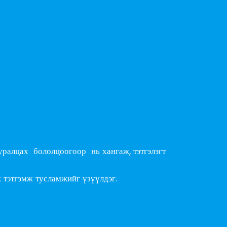
лцах бололцоогоор нь хангаж, тэтгэлэгт
 тэтгэмж тусламжийг үзүүлдэг.