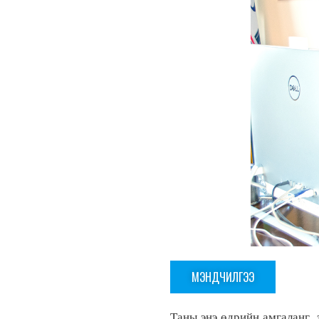
МЭНДЧИЛГЭЭ
Таны энэ өдрийн амгаланг э