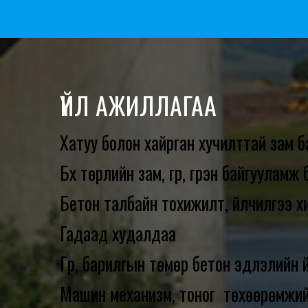
ҮЙЛ АЖИЛЛАГАА
Хатуу болон хайрган хучилттай зам б
Бүх төрлийн зам, гүүр, гүүрэн байгууламж
Бетон талбайн тохижилт, үйлчилгээ х
Гадаад худалдаа
Гүүр, барилгын төмөр бетон эдлэлийн 
Машин механизм, тоног төхөөрөмжий