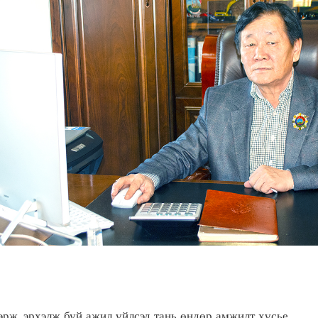
рж, эрхэлж буй ажил үйлсэд тань өндөр амжилт хүсье.