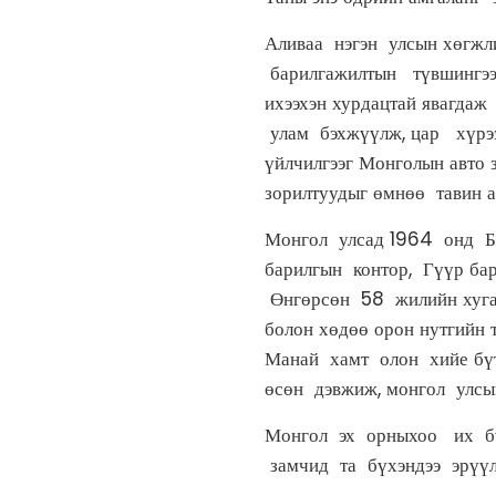
Аливаа нэгэн улсын хөгжл
барилгажилтын түвшингээр
ихээхэн хурдацтай явагдаж
улам бэхжүүлж, цар хүрээг
үйлчилгээг Монголын авто
зорилтуудыг өмнөө тавин а
Монгол улсад 1964 онд Бе
барилгын контор, Гүүр бар
Өнгөрсөн 58 жилийн хуга
болон хөдөө орон нутгийн 
Манай хамт олон хийе бүтэ
өсөн дэвжиж, монгол улсын
Монгол эх орныхоо их бүт
замчид та бүхэндээ эрүүл 