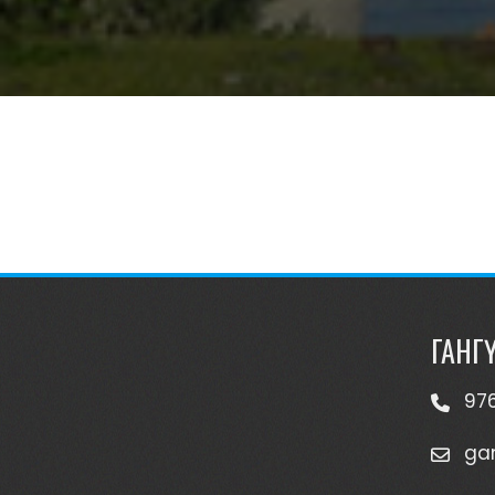
ГАНГ
97
ga