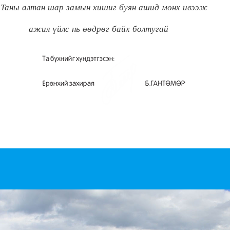
амын хишиг буян ашид мөнх ивээж
 өөдрөг байх болтугай