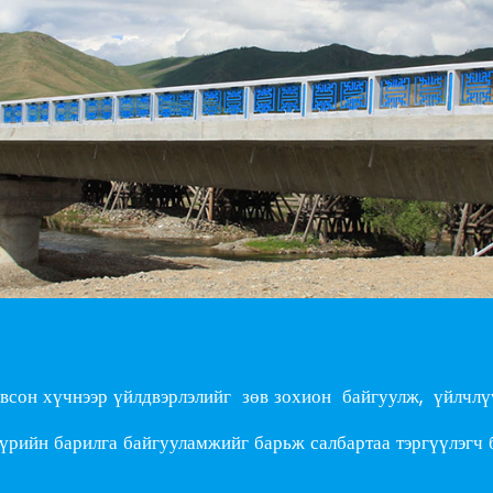
овсон хүчнээр үйлдвэрлэлийг зөв зохион байгуулж, үйлчлүү
үүрийн барилга байгууламжийг барьж салбартаа тэргүүлэгч 