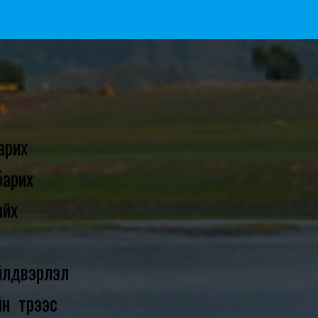
арих
 барих
ийх
үйлдвэрлэл
н түрээс