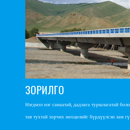
ЗОРИЛГО
Нэгдмэл нэг санаатай, дадлага туршлагатай бол
тав тухтай зорчих нөхцөлийг бүрдүүлсэн зам г