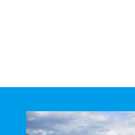
Таны алтан шар з
ажил үйлс нь