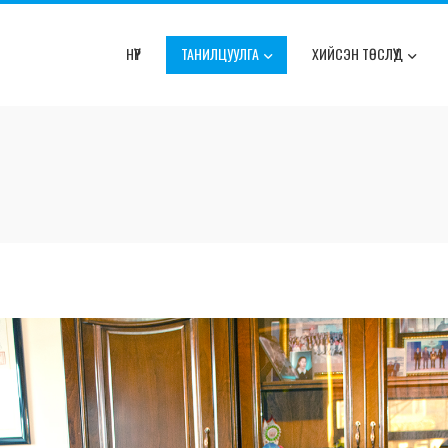
НҮҮР
ТАНИЛЦУУЛГА
ХИЙСЭН ТӨСЛҮҮД