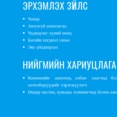
ЭРХЭМЛЭХ ЗҮЙЛС
Чанар
Аюулгүй ажиллагаа
Чадварлаг хүний нөөц
Багийн нэгдмэл санаа
Эко үйлдвэрлэл
НИЙГМИЙН ХАРИУЦЛАГА
Компанийн ажилтан, албан хаагчид болон
хөтөлбөрүүдийг хэрэгжүүлэгч
Өндөр настан, хувьцаа эзэмшигчид болон ажи