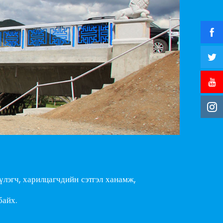
лэгч, харилцагчдийн сэтгэл ханамж,
байх.