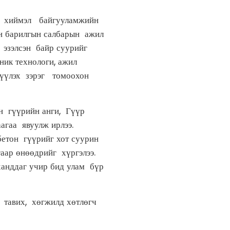
он хиймэл байгууламжийн
н барилгын салбарын ажил
 эзэлсэн байр суурийг
ник технологи, ажил
гдүүлэх зэрэг томоохон
н гүүрийн анги, Гүүр
агаа явуулж ирлээ.
тон гүүрийг хот суурин
аар өнөөдрийг хүргэлээ.
ханддаг учир бид улам бүр
 тавих, хөгжилд хөтлөгч