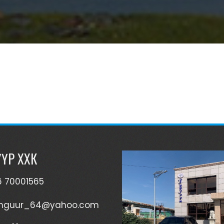
ҮҮР ХХК
6 70001565
nguur_64@yahoo.com