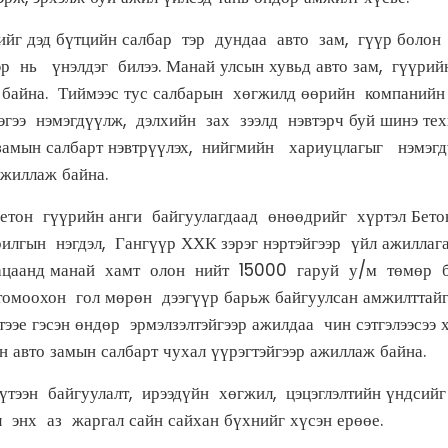
ийг дэд бүтцийн салбар тэр дундаа авто зам, гүүр бол
 нь үнэлдэг билээ. Манай улсын хувьд авто зам, гүүрий
 байна. Тиймээс тус салбарын хөгжилд өөрийн компанийн
ээ нэмэгдүүлж, дэлхийн зах зээлд нэвтэрч буй шинэ тех
 замын салбарт нэвтрүүлэх, нийгмийн хариуцлагыг нэмэ
жиллаж байна.
тон гүүрийн анги байгуулагдаад өнөөдрийг хүртэл Бето
илгын нэгдэл, Гангүүр ХХК зэрэг нэртэйгээр үйл ажиллага
цаанд манай хамт олон нийт 15000 гаруй у/м төмөр бе
томоохон гол мөрөн дээгүүр барьж байгуулсан амжилттайг
эе гэсэн өндөр эрмэлзэлтэйгээр ажилдаа чин сэтгэлээсээ 
 авто замын салбарт чухал үүрэгтэйгээр ажиллаж байна.
ээн байгуулалт, ирээдүйн хөгжил, цэцэглэлтийн үндсийг
энх аз жаргал сайн сайхан бүхнийг хүсэн ерөөе.