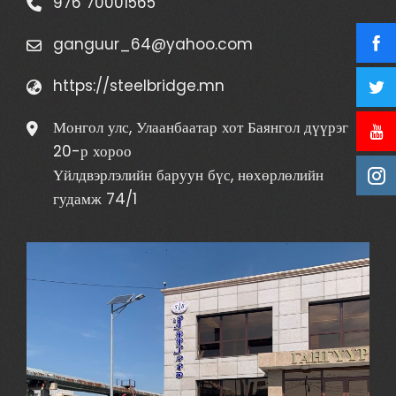
976 70001565
ganguur_64@yahoo.com
https://steelbridge.mn
Монгол улс, Улаанбаатар хот Баянгол дүүрэг
20-р хороо
Үйлдвэрлэлийн баруун бүс, нөхөрлөлийн
гудамж 74/1