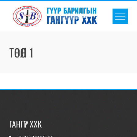
ТӨСӨЛ 1
ГАНГҮҮР ХХК