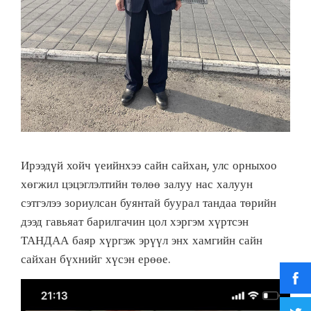
Ирээдүй хойч үеийнхээ сайн сайхан, улс орныхоо
хөгжил цэцэглэлтийн төлөө залуу нас халуун
сэтгэлээ зориулсан буянтай буурал тандаа төрийн
дээд гавьяат барилгачин цол хэргэм хүртсэн
ТАНДАА баяр хүргэж эрүүл энх хамгийн сайн
сайхан бүхнийг хүсэн ерөөе.