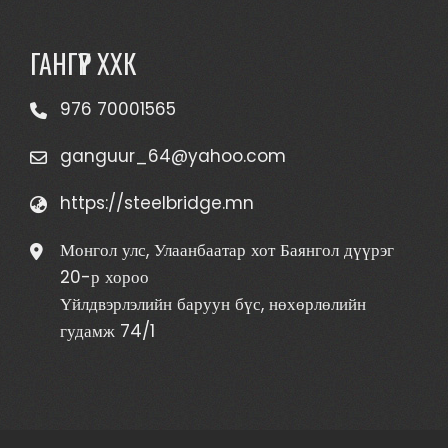
ГАНГҮҮР ХХК
976 70001565
ganguur_64@yahoo.com
https://steelbridge.mn
Монгол улс, Улаанбаатар хот Баянгол дүүрэг
20-р хороо
Үйлдвэрлэлийн баруун бүс, нөхөрлөлийн
гудамж 74/1