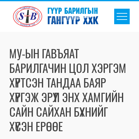
МУ-ЫН ГАВЪЯАТ
БАРИЛГАЧИН ЦОЛ ХЭРГЭМ
ХҮРТСЭН ТАНДАА БАЯР
ХҮРГЭЖ ЭРҮҮЛ ЭНХ ХАМГИЙН
САЙН САЙХАН БҮХНИЙГ
ХҮСЭН ЕРӨӨЕ