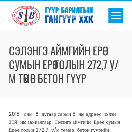
СЭЛЭНГЭ АЙМГИЙН ЕРӨӨ
СУМЫН ЕРӨӨ ГОЛЫН 272,7 У/
М ТӨМӨР БЕТОН ГҮҮР
2015 оны 8 дугаар сарын 5-ны өдрөөс эхлэн
ЗТЯ-ны захиалгаар Сэлэнгэ аймгийн Ерөө сумын
Ерөө голын 272,7 у/м төмөр бетон гүүрийн