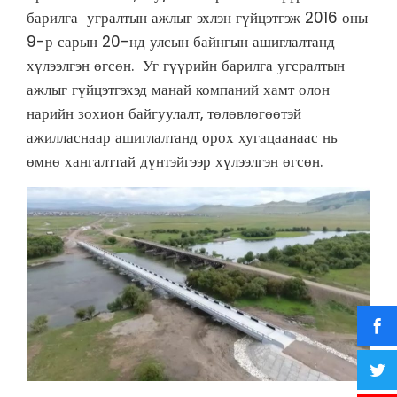
барилга угралтын ажлыг эхлэн гүйцэтгэж 2016 оны
9-р сарын 20-нд улсын байнгын ашиглалтанд
хүлээлгэн өгсөн. Уг гүүрийн барилга угсралтын
ажлыг гүйцэтгэхэд манай компаний хамт олон
нарийн зохион байгуулалт, төлөвлөгөөтэй
ажилласнаар ашиглалтанд орох хугацаанаас нь
өмнө хангалттай дүнтэйгээр хүлээлгэн өгсөн.