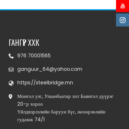
ГАНГҮҮР ХХК
976 70001565
ganguur_64@yahoo.com
https://steelbridge.mn
Монгол улс, Улаанбаатар хот Баянгол дүүрэг
20-р хороо
Үйлдвэрлэлийн баруун бүс, нөхөрлөлийн
гудамж 74/1