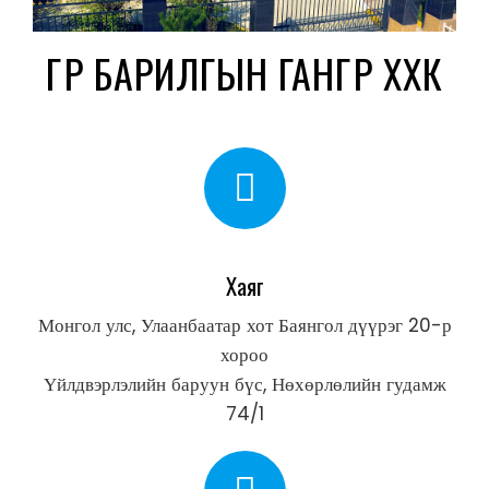
ГҮҮР БАРИЛГЫН ГАНГҮҮР ХХК
Хаяг
Монгол улс, Улаанбаатар хот Баянгол дүүрэг 20-р
хороо
Үйлдвэрлэлийн баруун бүс, Нөхөрлөлийн гудамж
74/1