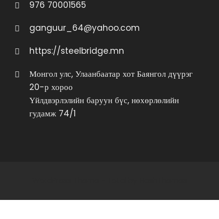
976 70001565
ganguur_64@yahoo.com
https://steelbridge.mn
Монгол улс, Улаанбаатар хот Баянгол дүүрэг
20-р хороо
Үйлдвэрлэлийн баруун бүс, нөхөрлөлийн
гудамж 74/1
WordPress Theme - Total
by HashThemes