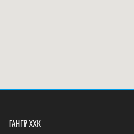
ГАНГҮҮР ХХК