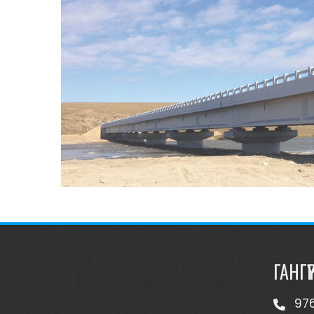
ГАНГҮҮ
97