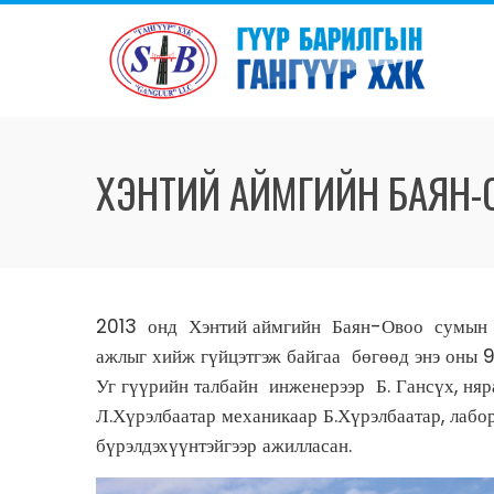
ХЭНТИЙ АЙМГИЙН БАЯН-ОВ
2013 онд Хэнтий аймгийн Баян-Овоо сумын 2
ажлыг хийж гүйцэтгэж байгаа бөгөөд энэ оны 9
Уг гүүрийн талбайн инженерээр Б. Гансүх, няр
Л.Хүрэлбаатар механикаар Б.Хүрэлбаатар, лабо
бүрэлдэхүүнтэйгээр ажилласан.