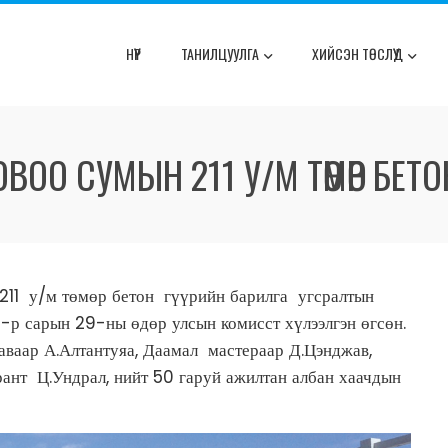
НҮҮР
ТАНИЛЦУУЛГА
ХИЙСЭН ТӨСЛҮҮД
ОО СУМЫН 211 У/М ТӨМӨР БЕТО
11 у/м төмөр бетон гүүрийн барилга угсралтын
-р сарын 29-ны өдөр улсын комисст хүлээлгэн өгсөн.
аваар А.Алтантуяа, Даамал мастераар Д.Цэнджав,
рант Ц.Ундрал, нийт 50 гаруй ажилтан албан хаачдын