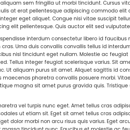
in aliquam sem fringilla ut morbi tincidunt. Cursus v
culis at erat pellentesque adipiscing commodo elit
nteger eget aliquet. Congue nisi vitae suscipit tellu
ng elit pellentesque. Quis auctor elit sed vulputate
spendisse interdum consectetur libero id faucibus n
cras. Urna duis convallis convallis tellus id interdu
cibus nisl tincidunt eget nullam. Molestie ac feugia
ed. Tellus integer feugiat scelerisque varius. Sit a
ac. Ut aliquam purus sit amet. Aliquet sagittis id co
s maecenas pharetra convallis posuere morbi. Vitae 
ique magna sit amet purus gravida quis. Tristique 
aretra vel turpis nunc eget. Amet tellus cras adipis
dales ut etiam sit. Eget sit amet tellus cras adipis
get dolor morbi non arcu risus quis varius. Eget arcu
massa tincidunt nunc. Faucibus et molestie ac feu