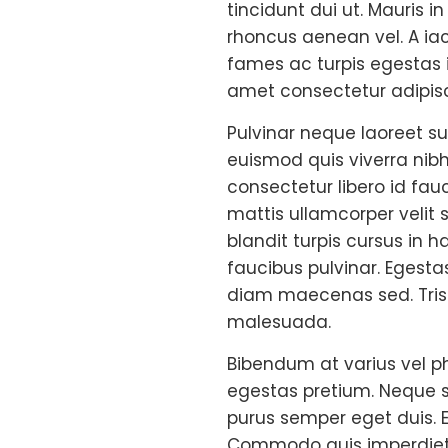
tincidunt dui ut. Mauris 
rhoncus aenean vel. A ia
fames ac turpis egestas i
amet consectetur adipisci
Pulvinar neque laoreet su
euismod quis viverra nibh 
consectetur libero id fau
mattis ullamcorper velit s
blandit turpis cursus in h
faucibus pulvinar. Egesta
diam maecenas sed. Trist
malesuada.
Bibendum at varius vel ph
egestas pretium. Neque so
purus semper eget duis. E
Commodo quis imperdiet 