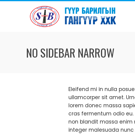
Skip
to
content
NO SIDEBAR NARROW
Eleifend mi in nulla posue
ullamcorper sit amet. Ur
lorem donec massa sapien 
cras fermentum odio eu. 
non blandit massa enim ne
integer malesuada nunc ve