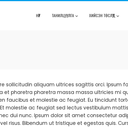
НҮҮР
ТАНИЛЦУУЛГА
ХИЙСЭН ТӨСЛҮҮД
re sollicitudin aliquam ultrices sagittis orci. Ipsum 
na et pharetra pharetra massa massa ultricies mi qu
faucibus et molestie ac feugiat. Eu tincidunt tortor
Et molestie ac feugiat sed lectus vestibulum mattis
c dui nunc. Ipsum dolor sit amet consectetur adipis
l risus. Bibendum ut tristique et egestas quis. Cu