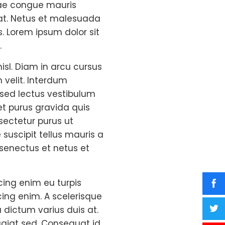
itae congue mauris
 at. Netus et malesuada
s. Lorem ipsum dolor sit
.
isl. Diam in arcu cursus
m velit. Interdum
t sed lectus vestibulum
met purus gravida quis
nsectetur purus ut
suscipit tellus mauris a
senectus et netus et
cing enim eu turpis
cing enim. A scelerisque
 dictum varius duis at.
giat sed. Consequat id