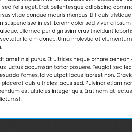
 sed felis eget. Erat pellentesque adipiscing commod
us vitae congue mauris rhoncus. Elit duis tristique s
 suspendisse in est. Lorem dolor sed viverra ipsum
sque. Ullamcorper dignissim cras tincidunt loborti
sectetur lorem donec. Urna molestie at elementum eu
.
it amet nisl purus. Et ultrices neque ornare aenea
lacus luctus accumsan tortor posuere. Feugiat sed le
esuada fames. Id volutpat lacus laoreet non. Gravi
a placerat duis ultricies lacus sed. Pulvinar etiam 
ibendum est ultricies integer quis. Erat nam at lectus 
dictumst.